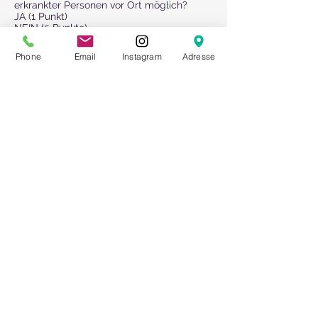
erkrankter Personen vor Ort möglich?
JA (1 Punkt)
NEIN (5 Punkte)
5.3 Verfügt der Isolierbereich über die
Phone
Email
Instagram
Adresse
notwendigen Hilfsmittel (Schutzmasken,
Einmalhandschuhe, etc.)?
JA (1 Punkt)
NEIN (5 Punkte)
5.4 Wurden notwendige
Hygienemaßnahmen definiert und mit der
zuständigen Gesundheitsbehörde
abgestimmt?
JA (1 Punkt)
NEIN (5 Punkte)
6. Risikobeurteilung für die Verabreichung
von Speisen und Getränken
6.1 Werden Getränke und Speisen in Form
von Buffets verabreicht?
JA (3 Punkte)
NEIN (1 Punkt)
6.2 Wo werden die Speisen und Getränke
verabreicht?
Außenbereich (1 Punkt)