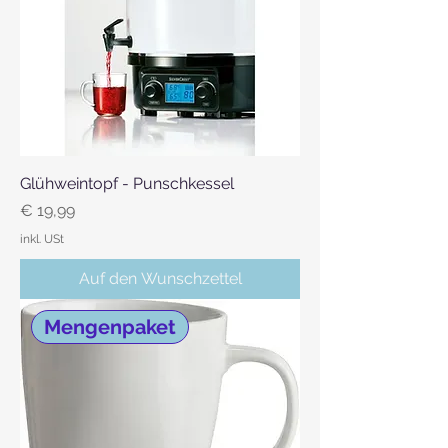
Glühweintopf - Punschkessel
Preis
€ 19,99
inkl. USt
Auf den Wunschzettel
Mengenpaket