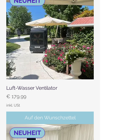
NEUHEIT
Luft-Wasser Ventilator
Preis
€ 179,99
inkl. USt
Auf den Wunschzettel
NEUHEIT