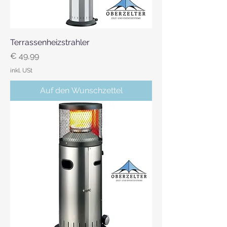
Terrassenheizstrahler
Preis
€ 49,99
inkl. USt
Auf den Wunschzettel