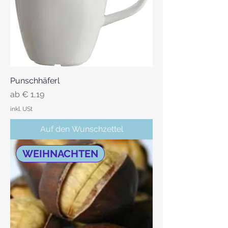
Punschhäferl
Sale-Preis
ab
€ 1,19
inkl. USt
Auf den Wunschzettel
WEIHNACHTEN