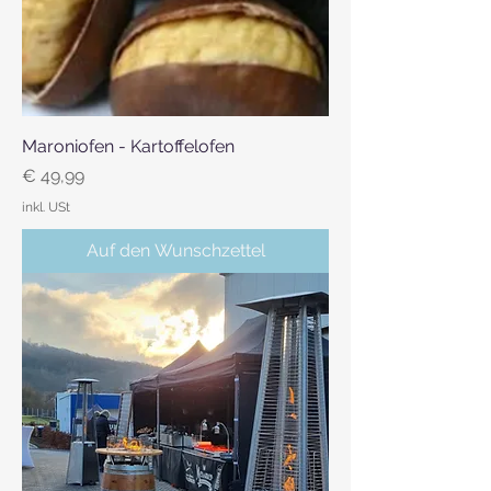
Maroniofen - Kartoffelofen
Preis
€ 49,99
inkl. USt
Auf den Wunschzettel