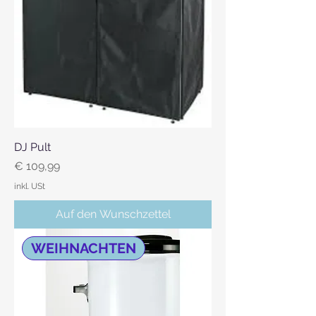
DJ Pult
Preis
€ 109,99
inkl. USt
Auf den Wunschzettel
WEIHNACHTEN