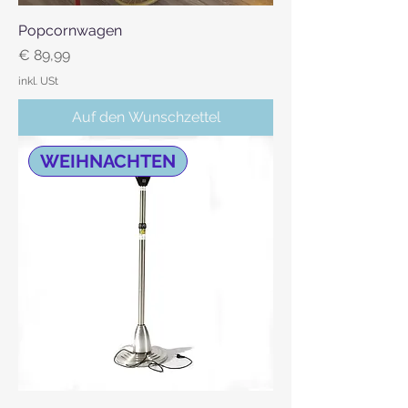
Popcornwagen
Preis
€ 89,99
inkl. USt
Auf den Wunschzettel
WEIHNACHTEN