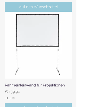
Auf den Wunschzettel
Rahmeinleinwand für Projektionen
Preis
€ 139,99
inkl. USt