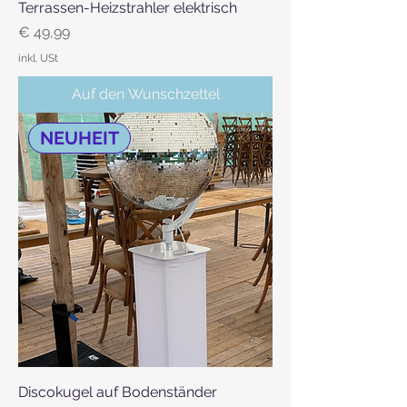
Terrassen-Heizstrahler elektrisch
Preis
€ 49,99
inkl. USt
Auf den Wunschzettel
NEUHEIT
Discokugel auf Bodenständer