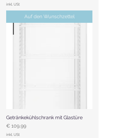
inkl. USt
Auf den Wunschzettel
Getränkekühlschrank mit Glastüre
Preis
€ 109,99
inkl. USt