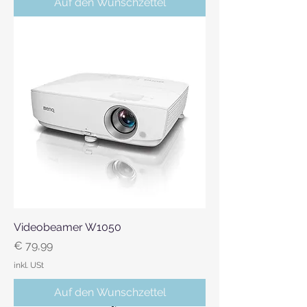
Auf den Wunschzettel
Videobeamer W1050
Preis
€ 79,99
inkl. USt
Auf den Wunschzettel