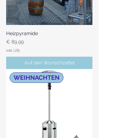
Heizpyramide
Preis
€ 89,99
inkl. USt
Auf den Wunschzettel
WEIHNACHTEN