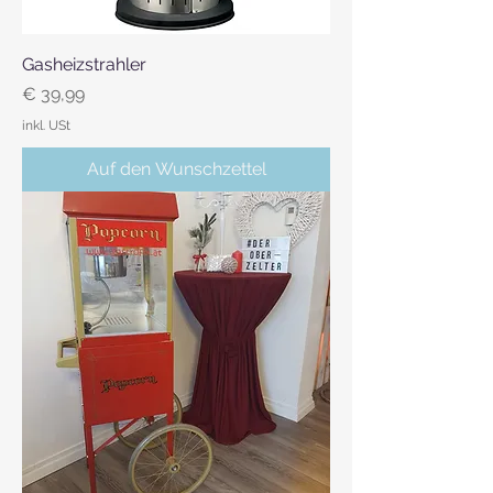
Gasheizstrahler
Preis
€ 39,99
inkl. USt
Auf den Wunschzettel