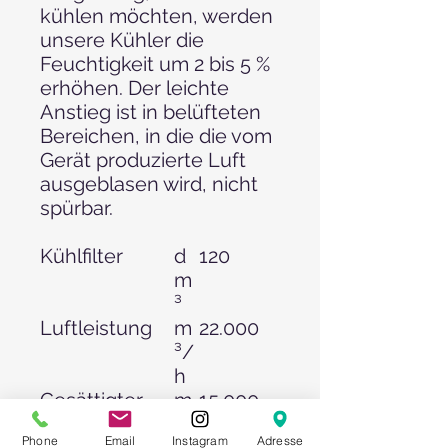
kühlen möchten, werden
unsere Kühler die
Feuchtigkeit um 2 bis 5 %
erhöhen. Der leichte
Anstieg ist in belüfteten
Bereichen, in die die vom
Gerät produzierte Luft
ausgeblasen wird, nicht
spürbar.
Kühlfilter
d
120
m
³
Luftleistung
m
22.000
³/
h
Gesättigter
m
15.000
Luftstrom
³/
Phone
Email
Instagram
Adresse
h