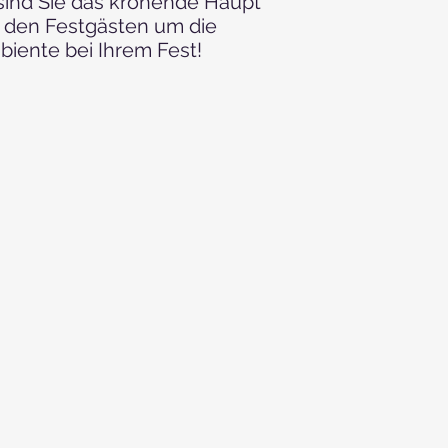
 sind Sie das krönende Haupt
Weihnachtsbaum, We
t den Festgästen um die
Weihnachtsmarkt, W
biente bei Ihrem Fest!
Event, Ball, Charity
Faschingsfeier, Festi
Firmenveranstaltung,
Jubiläum, Karaokepar
Kulturevent, Live-Ba
Mitarbeiter-Event, 
Event, Privatfeier, 
Event, Sommerfest, V