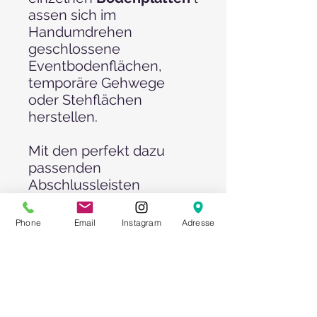
assen sich im
Handumdrehen
geschlossene
Eventbodenflächen,
temporäre Gehwege
oder Stehflächen
herstellen.
Mit den perfekt dazu
passenden
Abschlussleisten
schaffen Sie den sicheren
Übergang vom
Phone
Email
Instagram
Adresse
Normalniveau auf den
2cm hohen Boden und
ermöglichen es auch
Menschen mit
besonderen