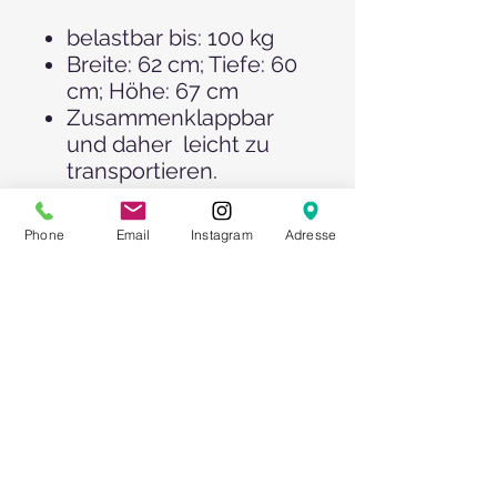
belastbar bis: 100 kg
Breite: 62 cm; Tiefe: 60
cm; Höhe: 67 cm
Zusammenklappbar
und daher leicht zu
transportieren.
Natürlich bieten wir Ihnen
Phone
Email
Instagram
Adresse
auch die passenden
Holzklappsessel
und
Sitzkissen >>
dazu
an!
Bitte beachten Sie unsere
Mengenangebote!