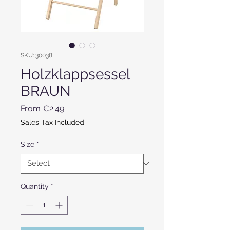
SKU: 30038
Holzklappsessel
BRAUN
Sale Price
From
€2.49
Sales Tax Included
Size
*
Quantity
*