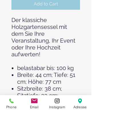
Add to Cart
Der klassiche
Holzgartensessel mit
dem Sie Ihre
Veranstaltung, Ihr Event
oder Ihre Hochzeit
aufwerten!
belastabar bis: 100 kg
Breite: 44 cm; Tiefe: 51
cm; Höhe: 77 cm
Sitzbreite: 38 cm;
Sitztiefe: 33 cm;
Sitzhöhe: 46 cm
Phone
Email
Instagram
Adresse
Zusammenklappbar
und daher leicht zu
transportieren.