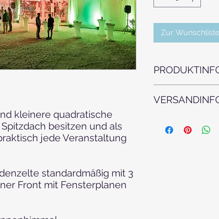
Zur Wunschliste
PRODUKTINF
Bitte beachten Sie, 
VERSANDINF
eine amtliche Gene
Etwaige Kosten für 
nd kleinere quadratische
Aus Sicherheits
gehen zu Lasten des
es Spitzdach besitzen und als
unserem Fachpers
 praktisch jede Veranstaltung
abgebaut werden.
Preise immer ink
ebenem, gut zugä
Befestigung erfo
denzelte standardmäßig mit 3
Für die bekanntg
ner Front mit Fensterplanen
unterirdischer Le
tragen und hafte
jedweger Art.