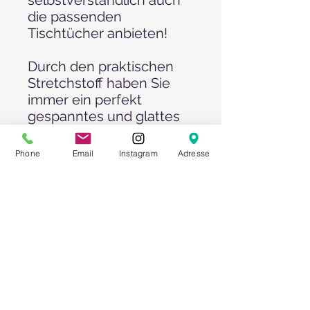
die passenden
Tischtücher anbieten!
Durch den praktischen
Stretchstoff haben Sie
immer ein perfekt
gespanntes und glattes
Tischtuch
in hochwertigem Look.
Phone
Email
Instagram
Adresse
Unsere Tischtücher sind
so genäht, dass der
fallende Teil nach
innenversetzt ist und
Ihnen und Ihren Gästen
nur geringfügig auf dem
Schoß zu liegen kommt.