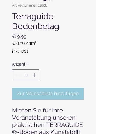
Artikelnummer: 11006
Terraguide
Bodenbelag
Preis
€ 9,99
€ 9,99
/
1m²
€ 9,99
inkl. USt
pro
1
Anzahl
*
Quadratmeter
Zur Wunschliste hinzufügen
Mieten Sie für Ihre
Veranstaltung unseren
praktischen TERRAGUIDE
®-Boden aus Kunststoff!