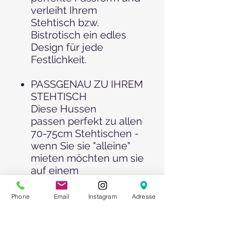
verleiht Ihrem
Stehtisch bzw.
Bistrotisch ein edles
Design für jede
Festlichkeit.
PASSGENAU ZU IHREM
STEHTISCH
Diese Hussen
passen perfekt zu allen
70-75cm Stehtischen -
wenn Sie sie "alleine"
mieten möchten um sie
auf einem
bestehenden Stehtisch
aufzuziehen, beachten
Phone
Email
Instagram
Adresse
Sie den Durchmesser
Ihres Tisches.