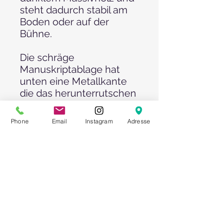
steht dadurch stabil am
Boden oder auf der
Bühne.
Die schräge
Manuskriptablage hat
unten eine Metallkante
die das herunterrutschen
der Rednerunterlagen
verhindert.
Phone
Email
Instagram
Adresse
Eine zusätzliche große
Lade bietet genug Platz
für ihre Utensilien.
Optional können Sie bei
uns auch eine LED-
Leselampe dazu buchen.