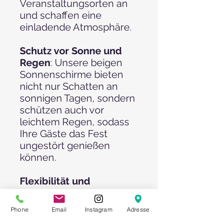
Veranstaltungsorten an
und schaffen eine
einladende Atmosphäre.
Schutz vor Sonne und
Regen
: Unsere beigen
Sonnenschirme bieten
nicht nur Schatten an
sonnigen Tagen, sondern
schützen auch vor
leichtem Regen, sodass
Ihre Gäste das Fest
ungestört genießen
können.
Flexibilität und
Anpassungsfähigkeit
: Mit
einer Vielzahl von
Phone
Email
Instagram
Adresse
Möbelstücken zur