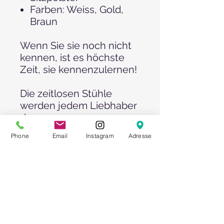
Farben: Weiss, Gold,
Braun
Wenn Sie sie noch nicht
kennen, ist es höchste
Zeit, sie kennenzulernen!
Die zeitlosen Stühle
werden jedem Liebhaber
des
klassischen Eventstils ge
Phone
Email
Instagram
Adresse
fallen. Schon zu Zeiten
unserer Urgroßeltern
wurden ähnliche Stühle
bei allen großen
Feierlichkeiten
verwendet.