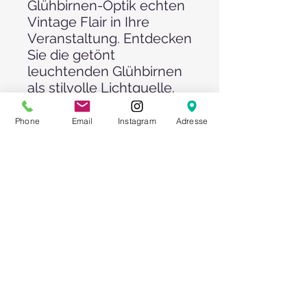
Glühbirnen-Optik echten
Vintage Flair in Ihre
Veranstaltung. Entdecken
Sie die getönt
leuchtenden Glühbirnen
als stilvolle Lichtquelle.
Die Lichter spenden
genügend Licht, um
Phone
Email
Instagram
Adresse
jedes Event gemütlich
und einzigartig zu
machen.
Farbe: Natur
Größe: Ø 6 cm, Länge
860 cm
Material: Glas, Jute,
Kupfer, PVC
Timerfunktion: Ja
Steckertypen: Netzstec