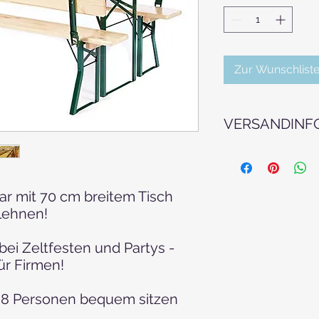
Zur Wunschliste
VERSANDINF
Der angegebene Prei
Retournierung von u
Gerne erstellen wir 
bar mit 70 cm breitem Tisch
Aufbauangebot!
lehnen!
bei Zeltfesten und Partys -
ür Firmen!
u 8 Personen bequem sitzen