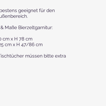
t bestens geeignet für den
Außenbereich.
 Maße Bierzeltgarnitur:
70 cm x H 78 cm
 25 cm x H 47/86 cm
ischtücher müssen bitte extra