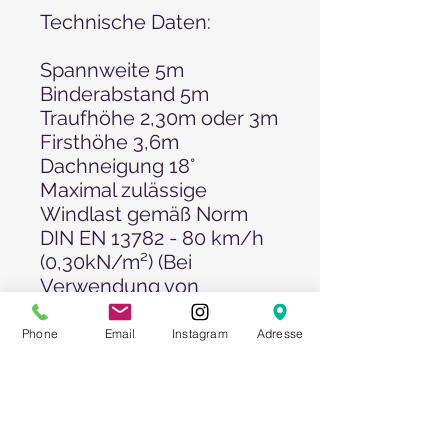
Technische Daten:
Spannweite 5m
Binderabstand 5m
Traufhöhe 2,30m oder 3m
Firsthöhe 3,6m
Dachneigung 18°
Maximal zulässige
Windlast gemäß Norm
DIN EN 13782 - 80 km/h
(0,30kN/m²) (Bei
Verwendung von
externen
Abspannseilen!!)
Phone
Email
Instagram
Adresse
Textile Dach-und
Seitenplanen
- Premiumprodukt, weiß
hochglänzend, PVC