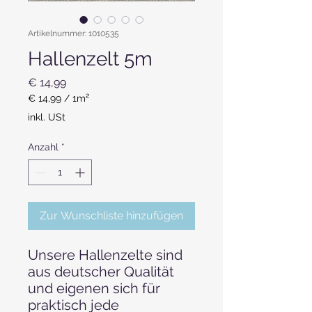
Artikelnummer: 1010535
Hallenzelt 5m
Preis
€ 14,99
€ 14,99
/
1m²
€ 14,99
inkl. USt
pro
1
Anzahl
*
Quadratmeter
Zur Wunschliste hinzufügen
Unsere Hallenzelte sind
aus deutscher Qualität
und eigenen sich für
praktisch jede