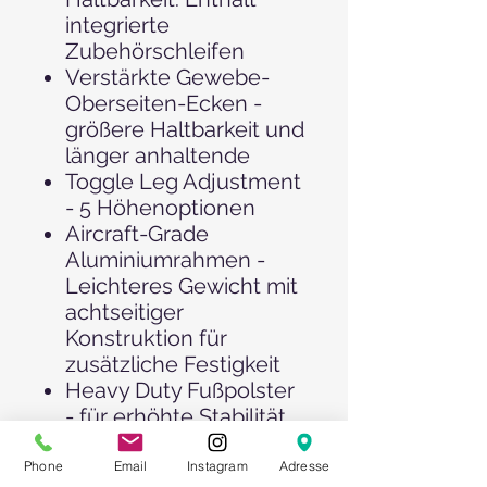
integrierte
Zubehörschleifen
Verstärkte Gewebe-
Oberseiten-Ecken -
größere Haltbarkeit und
länger anhaltende
Toggle Leg Adjustment
- 5 Höhenoptionen
Aircraft-Grade
Aluminiumrahmen -
Leichteres Gewicht mit
achtseitiger
Konstruktion für
zusätzliche Festigkeit
Heavy Duty Fußpolster
- für erhöhte Stabilität
Material ist schwer
entflammbar: CPAI-84,
Phone
Email
Instagram
Adresse