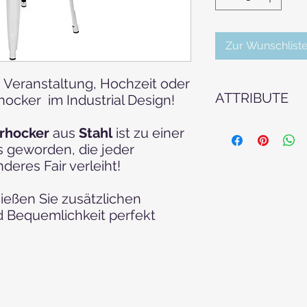
Zur Wunschliste
t, Veranstaltung, Hochzeit oder
ATTRIBUTE
ocker im Industrial Design!
Sessel - Stühle - Ho
arhocker
aus
Stahl
ist zu einer
Outdoormöbel - Even
ls geworden, die jeder
Eventmobiliar -Hoch
deres Fair verleiht!
- Hochzeitsmöbel -M
- Mobiliar - Trauun
ießen Sie zusätzlichen
d Bequemlichkeit perfekt