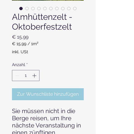
Almhüttenzelt -
Oktoberfestzelt
Preis
€ 15,99
€ 15,99
/
1m²
€ 15,99
inkl. USt
pro
1
Anzahl
*
Quadratmeter
Zur Wunschliste hinzufügen
Sie müssen nicht in die
Berge reisen, um Ihre
nächste Veranstaltung in
einen zünftigen